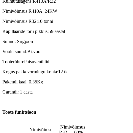
Külmutusagens:R410A/R32
Nimivõimsus R410A :24KW
Nimivõimsus R32:10 tonni
Kapillaaride toru pikkus:59 aastal
Suund: Sirgjoon
Voolu suund:Bi-vool
Tooterühm:Paisuventiilid
Kogus pakkevormingu kohta:12 tk
Pakendi kaal: 0.35Kg
Garantii: 1 aasta
Toote funktsioon
Nimivõimsus
Nimivõimsus
R32 – 100% –