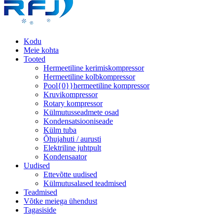
Kodu
Meie kohta
Tooted
Hermeetiline kerimiskompressor
Hermeetiline kolbkompressor
Pool{0}}hermeetiline kompressor
Kruvikompressor
Rotary kompressor
Külmutusseadmete osad
Kondensatsiooniseade
Külm tuba
Õhujahuti / aurusti
Elektriline juhtpult
Kondensaator
Uudised
Ettevõtte uudised
Külmutusalased teadmised
Teadmised
Võtke meiega ühendust
Tagasiside