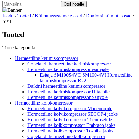
Kodu
/
Tooted
/
Külmutusseadmete osad
/
Danfossi külmutusosad
/
Sisu
Tooted
Toote kategooria
Hermeetiline kerimiskompressor
Copelandi hermeetiline kerimiskompressor
Hermeetiline kerimiskompressor esinejale
Esitaja SM100S4VC SM100-4VI Hermeetiline
kerimiskompressor R22
Daikini hermeetiline kerimiskompressor
Hermeetiline kerimiskompressor Hitachile
Hermeetiline kerimiskompressor Sanyole
Hermeetiline kolbkompressor
Hermeetiline kolvikompressor Maneuropile
Hermeetiline kolvikompressor SECOP-i jaoks
Hermeetiline kolvikompressor Tecumsehile
Hermeetiline kolbkompressor Embraco jaoks
Hermeetiline kolbkompressor Toshiba jaoks
Copelandi hermeetiline kolbkompressor