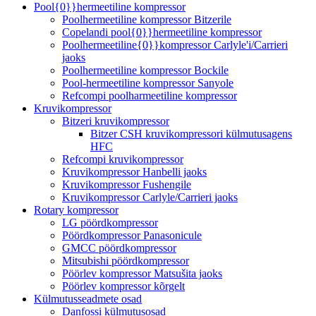
Pool{0}}hermeetiline kompressor
Poolhermeetiline kompressor Bitzerile
Copelandi pool{0}}hermeetiline kompressor
Poolhermeetiline{0}}kompressor Carlyle'i/Carrieri
jaoks
Poolhermeetiline kompressor Bockile
Pool-hermeetiline kompressor Sanyole
Refcompi poolharmeetiline kompressor
Kruvikompressor
Bitzeri kruvikompressor
Bitzer CSH kruvikompressori külmutusagens
HFC
Refcompi kruvikompressor
Kruvikompressor Hanbelli jaoks
Kruvikompressor Fushengile
Kruvikompressor Carlyle/Carrieri jaoks
Rotary kompressor
LG pöördkompressor
Pöördkompressor Panasonicule
GMCC pöördkompressor
Mitsubishi pöördkompressor
Pöörlev kompressor Matsušita jaoks
Pöörlev kompressor kõrgelt
Külmutusseadmete osad
Danfossi külmutusosad