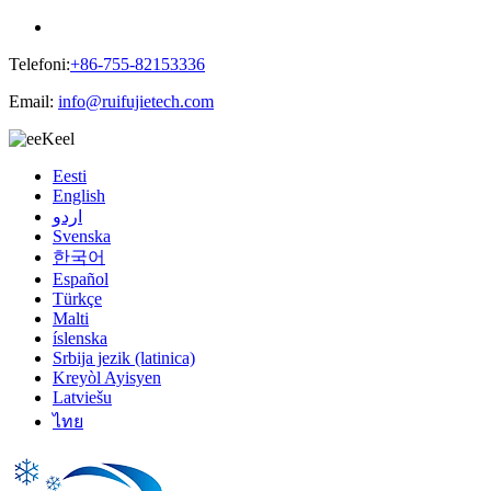
Telefoni:
+86-755-82153336
Email:
info@ruifujietech.com
Keel
Eesti
English
اردو
Svenska
한국어
Español
Türkçe
Malti
íslenska
Srbija jezik (latinica)
Kreyòl Ayisyen
Latviešu
ไทย