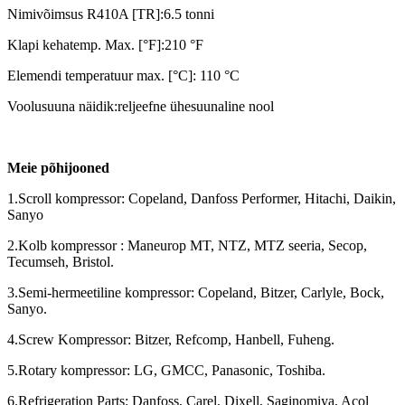
Nimivõimsus R410A [TR]:6.5 tonni
Klapi kehatemp. Max. [°F]:210 °F
Elemendi temperatuur max. [°C]: 110 °C
Voolusuuna näidik:reljeefne ühesuunaline nool
Meie põhijooned
1.Scroll kompressor: Copeland, Danfoss Performer, Hitachi, Daikin,
Sanyo
2.Kolb kompressor : Maneurop MT, NTZ, MTZ seeria, Secop,
Tecumseh, Bristol.
3.Semi-hermeetiline kompressor: Copeland, Bitzer, Carlyle, Bock,
Sanyo.
4.Screw Kompressor: Bitzer, Refcomp, Hanbell, Fuheng.
5.Rotary kompressor: LG, GMCC, Panasonic, Toshiba.
6.Refrigeration Parts: Danfoss, Carel, Dixell, Saginomiya, Acol