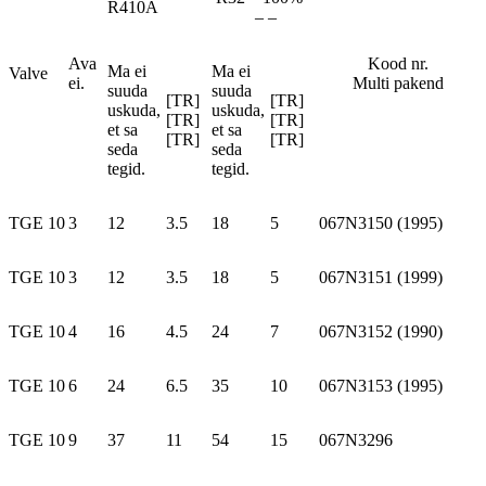
R410A
– –
Ava
Kood nr.
Ma ei
Ma ei
Valve
ei.
Multi pakend
suuda
suuda
[TR]
[TR]
uskuda,
uskuda,
[TR]
[TR]
et sa
et sa
[TR]
[TR]
seda
seda
tegid.
tegid.
TGE 10
3
12
3.5
18
5
067N3150 (1995)
TGE 10
3
12
3.5
18
5
067N3151 (1999)
TGE 10
4
16
4.5
24
7
067N3152 (1990)
TGE 10
6
24
6.5
35
10
067N3153 (1995)
TGE 10
9
37
11
54
15
067N3296