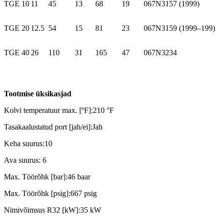
TGE 10
11
45
13
68
19
067N3157 (1999)
TGE 20
12.5
54
15
81
23
067N3159 (1999–199)
TGE 40
26
110
31
165
47
067N3234
Tootmise üksikasjad
Kolvi temperatuur max. [ºF]:210 °F
Tasakaalustatud port [jah/ei]:Jah
Keha suurus:10
Ava suurus: 6
Max. Töörõhk [bar]:46 baar
Max. Töörõhk [psig]:667 psig
Nimivõimsus R32 [kW]:35 kW