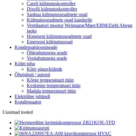
Careli külmutuskontroller
Dixelli külmutuskontroller
Sanhua külmutusseadmete osad
Külmutusseadmete osad kandurile
Ventilaatori mootor Weiguang/Maer/EBM/Ziehl Abegg
jaoks
Hongseni külmutusseadmete osad
Emersoni külmutusosad
Kondensatsiooniseade
Õhkjahutusega seade
Vesijahutusega seade
Külm tuba
Kiire sügavkülmik
Õhujahuti / aurusti
Kõrge temperatuuri tüüp
Keskmise temperatuuri tüüp
Madala temperatuuri tüüp
Elektriline juhtpult
Kondensaator
Uusimad tooted