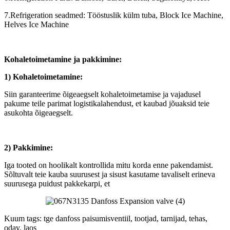
7.Refrigeration seadmed: Tööstuslik külm tuba, Block Ice Machine,
Helves Ice Machine
Kohaletoimetamine ja pakkimine:
1) Kohaletoimetamine:
Siin garanteerime õigeaegselt kohaletoimetamise ja vajadusel
pakume teile parimat logistikalahendust, et kaubad jõuaksid teie
asukohta õigeaegselt.
2) Pakkimine:
Iga tooted on hoolikalt kontrollida mitu korda enne pakendamist.
Sõltuvalt teie kauba suurusest ja sisust kasutame tavaliselt erineva
suurusega puidust pakkekarpi, et
Kuum tags: tge danfoss paisumisventiil, tootjad, tarnijad, tehas,
odav, laos